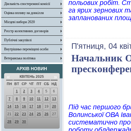
польових робіт. Ст
Діяльність спостережної комісії
га ярих зернових т
Оцінка впливу на довкілля
запланованих площ
Місцеві вибори 2020
Реєстр колективних договорів
Публічні закупівлі
П'ятниця, 04 кв
Внутрішньо переміщені особи
Начальник О
Ветеранська політика
пресконферен
АРХІВ НОВИН
«
»
КВІТЕНЬ 2025
ПН
ВТ
СР
ЧТ
ПТ
СБ
НД
1
2
3
4
5
6
7
8
9
10
11
12
13
Під час першого бр
14
15
16
17
18
19
20
Волинської ОВА Іва
21
22
23
24
25
26
27
систематично пров
28
29
30
роботу облдержадмі