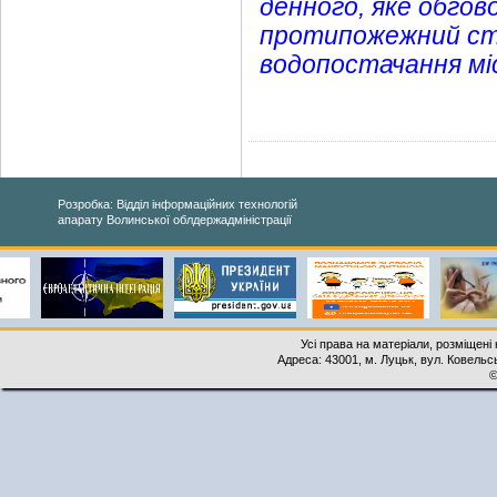
денного, яке обгово
протипожежний ст
водопостачання міс
Розробка: Відділ інформаційних технологій
апарату Волинської облдержадміністрації
Усі права на матеріали, розміщені 
Адреса: 43001, м. Луцьк, вул. Ковельськ
©