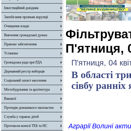
Інвестиційний довідник
Запобігання проявам корупції
Очищення влади
Фільтрува
Вивчення громадської думки
П'ятниця, 
Правове забезпечення
Установи
П'ятниця, 04 кв
Громадська рада при РДА
Державний реєстр виборців
В області тр
Соціальний захист населення
сівбу ранніх
Містобудування та архітектура
Вакансії
Протидія домашнього насильства
Служба у справах дітей
Аграрії Волині ак
Протоколи комісії ТЕБ та НС