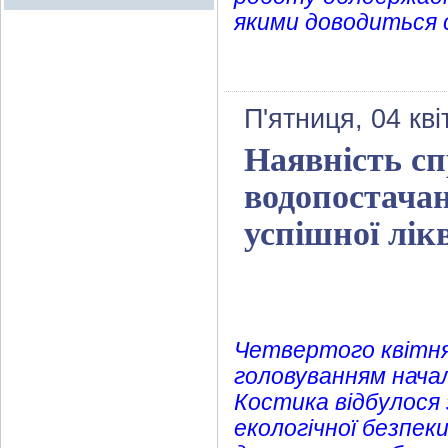
якими доводиться 
П'ятниця, 04 кві
Наявність с
водопостачан
успішної лік
Четвертого квітня 
головуванням начал
Костика відбулося 
екологічної безпек