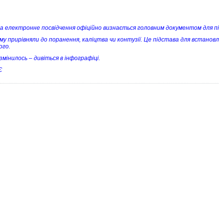
а електронне посвідчення офіційно визнається головним документом для п
му прирівняли до поранення, каліцтва чи контузії. Це підстава для встанов
ого.
змінилось – дивіться в інфографіці.
Є