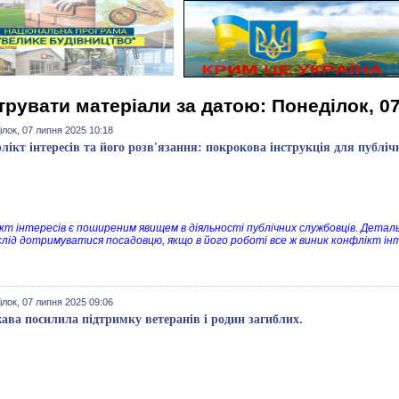
трувати матеріали за датою: Понеділок, 0
лок, 07 липня 2025 10:18
лікт інтересів та його розв'язання: покрокова інструкція для публі
кт інтересів є поширеним явищем в діяльності публічних службовців. Деталь
 слід дотримуватися посадовцю, якщо в його роботі все ж виник конфлікт інт
лок, 07 липня 2025 09:06
ава посилила підтримку ветеранів і родин загиблих.