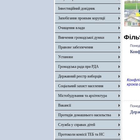
Інвестиційний довідник
Запобігання проявам корупції
Очищення влади
Філь
Вивчення громадської думки
Понеді
Правове забезпечення
Конф
Установи
Громадська рада при РДА
Державний реєстр виборців
Конфлі
кроків
Соціальний захист населення
Містобудування та архітектура
Вакансії
Понеді
Держ
Протидія домашнього насильства
Служба у справах дітей
Протоколи комісії ТЕБ та НС