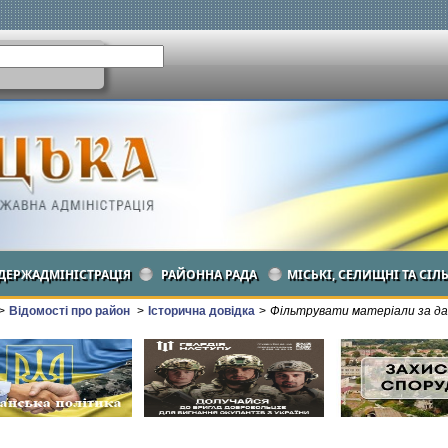
ДЕРЖАДМІНІСТРАЦІЯ
РАЙОННА РАДА
МІСЬКІ, СЕЛИЩНІ ТА СІЛ
>
Відомості про район
>
Історична довідка
>
Фільтрувати матеріали за да