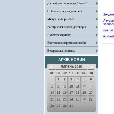
Діяльність спостережної комісії
Оцінка впливу на довкілля
Зокрем
Місцеві вибори 2020
А трав
загибл
Реєстр колективних договорів
Що ще 
Публічні закупівлі
#зміни
Внутрішньо переміщені особи
Ветеранська політика
АРХІВ НОВИН
«
»
ЛИПЕНЬ 2025
ПН
ВТ
СР
ЧТ
ПТ
СБ
НД
1
2
3
4
5
6
7
8
9
10
11
12
13
14
15
16
17
18
19
20
21
22
23
24
25
26
27
28
29
30
31