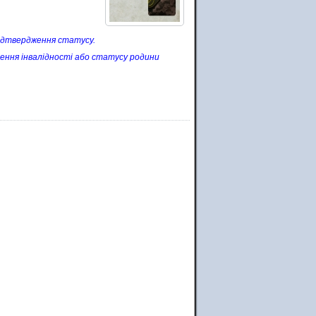
ідтвердження статусу.
лення інвалідності або статусу родини