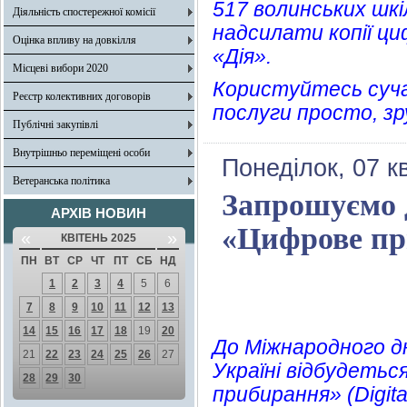
517 волинських шкі
Діяльність спостережної комісії
надсилати копії ц
Оцінка впливу на довкілля
«Дія».
Місцеві вибори 2020
Користуйтесь суч
Реєстр колективних договорів
послуги просто, з
Публічні закупівлі
Внутрішньо переміщені особи
Понеділок, 07 к
Ветеранська політика
Запрошуємо д
АРХІВ НОВИН
«Цифрове пр
«
»
КВІТЕНЬ 2025
ПН
ВТ
СР
ЧТ
ПТ
СБ
НД
1
2
3
4
5
6
7
8
9
10
11
12
13
14
15
16
17
18
19
20
До Міжнародного дн
21
22
23
24
25
26
27
Україні відбудетьс
28
29
30
прибирання» (Digit