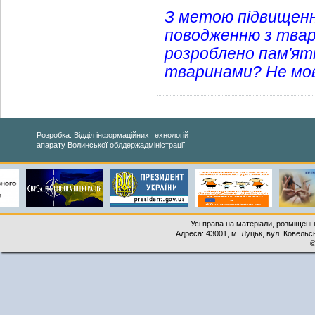
З метою підвищенн
поводженню з твар
розроблено пам'ят
тваринами? Не мов
Розробка: Відділ інформаційних технологій
апарату Волинської облдержадміністрації
Усі права на матеріали, розміщені 
Адреса: 43001, м. Луцьк, вул. Ковельськ
©