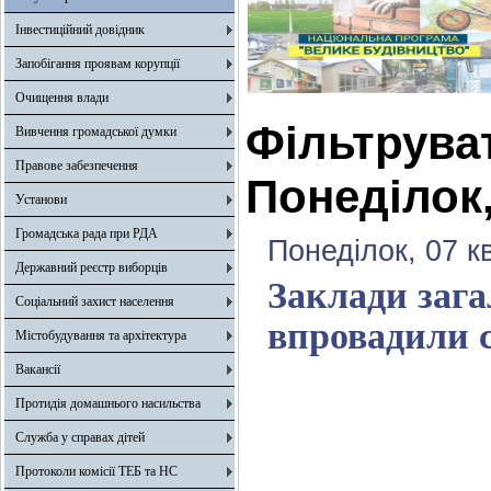
Інвестиційний довідник
Запобігання проявам корупції
Очищення влади
Фільтрува
Вивчення громадської думки
Правове забезпечення
Понеділок,
Установи
Громадська рада при РДА
Понеділок, 07 к
Державний реєстр виборців
Заклади зага
Соціальний захист населення
впровадили с
Містобудування та архітектура
Вакансії
Протидія домашнього насильства
Служба у справах дітей
Протоколи комісії ТЕБ та НС