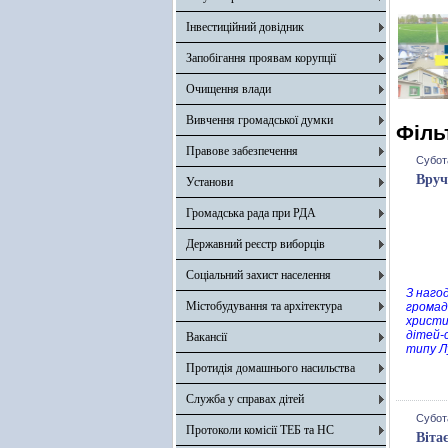
Інвестиційний довідник
Запобігання проявам корупції
Очищення влади
Вивчення громадської думки
Філь
Правове забезпечення
Субот
Вруч
Установи
Громадська рада при РДА
Державний реєстр виборців
Соціальний захист населення
З наго
Містобудування та архітектура
громад
христи
дітей-
Вакансії
типу Л
Протидія домашнього насильства
Служба у справах дітей
Субот
Протоколи комісії ТЕБ та НС
Віта