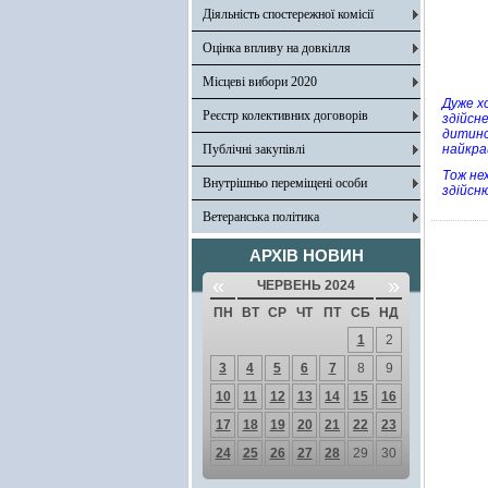
Діяльність спостережної комісії
Оцінка впливу на довкілля
Місцеві вибори 2020
Дуже х
Реєстр колективних договорів
здійсн
дитинс
Публічні закупівлі
найкра
Тож не
Внутрішньо переміщені особи
здійсню
Ветеранська політика
АРХІВ НОВИН
«
»
ЧЕРВЕНЬ 2024
ПН
ВТ
СР
ЧТ
ПТ
СБ
НД
1
2
3
4
5
6
7
8
9
10
11
12
13
14
15
16
17
18
19
20
21
22
23
24
25
26
27
28
29
30