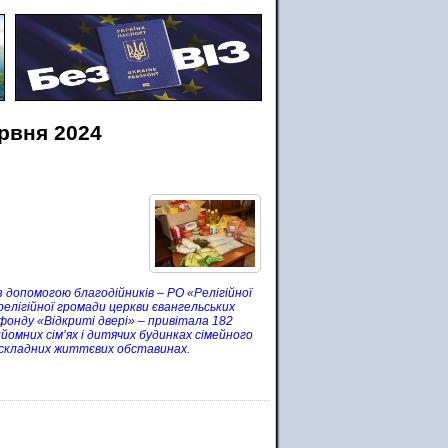
ервня 2024
з допомогою благодійників – РО «Релігійної
елігійної громади церкви євангельських
фонду «Відкриті двері» – привітала 182
йомних сім’ях і дитячих будинках сімейного
 в складних життєвих обставинах.