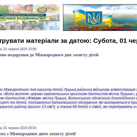
трувати матеріали за датою: Субота, 01 ч
а, 01 червня 2024 10:08
ено подарунки до Міжнародного дня захисту дітей
ди Міжнародного дня захисту дітей Луцька районна військова адміністрація 
и «Вода життя» церкви євангельських християн-баптистів міста Луцька», р
ян-баптистів «Фіміам» міста Луцька, Волинського обласного благодійного 
сиріт та дітей, позбавлених батьківського піклування, які виховуються в при
уцького району (всього 23 сім’ї), а також 68 дітей з сімей, які перебувають
а, 01 червня 2024 09:04
ємо з Міжнародним днем захисту дітей!