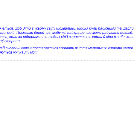
очеться, щоб діти в усьому світі щохвилини, щодня були радісними та щасл
ення мрій. Посмішки дітей- це, мабуть, найкраще, що може радувати погляд
тва, коли за підтримки та любові сім’ї виростають крила й віра в себе, коли
щі сторони.
хай сьогодні кожен постарається зробити життя маленьких жителів нашої 
ються їхні надії і мрії!