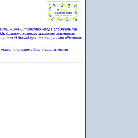
ивими. Адже дитинство –пора сподівань та
. Ми бажаємо кожному малюкові щасливого
 готовий досліджувати світ, а світ відкриває
планети кращим і безпечнішим, нехай