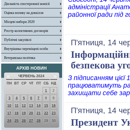
Діяльність спостережної комісії
адміністрації Анато
Оцінка впливу на довкілля
районної ради під 
Місцеві вибори 2020
Реєстр колективних договорів
Публічні закупівлі
П'ятниця, 14 че
Внутрішньо переміщені особи
Інформаційн
Ветеранська політика
безпекова у
АРХІВ НОВИН
«
»
ЧЕРВЕНЬ 2024
З підписанням цієї
ПН
ВТ
СР
ЧТ
ПТ
СБ
НД
працюватимуть раз
1
2
захищати себе зар
3
4
5
6
7
8
9
10
11
12
13
14
15
16
П'ятниця, 14 че
17
18
19
20
21
22
23
Президент У
24
25
26
27
28
29
30