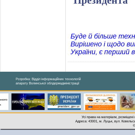
Президента
Буде й більше техн
Вирішено і щодо ви
України, є перший 
Розробка: Відділ інформаційних технологій
апарату Волинської облдержадміністрації
Усі права на матеріали, розміщені 
Адреса: 43001, м. Луцьк, вул. Ковельськ
©