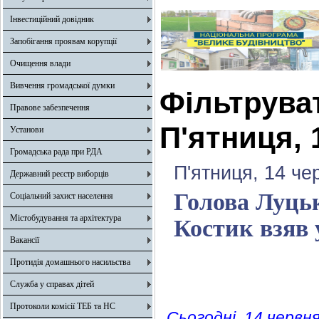
Інвестиційний довідник
Запобігання проявам корупції
Очищення влади
Вивчення громадської думки
Фільтрува
Правове забезпечення
П'ятниця, 
Установи
Громадська рада при РДА
П'ятниця, 14 че
Державний реєстр виборців
Голова Луцьк
Соціальний захист населення
Містобудування та архітектура
Костик взяв 
Вакансії
Протидія домашнього насильства
Служба у справах дітей
Протоколи комісії ТЕБ та НС
Сьогодні, 14 червня