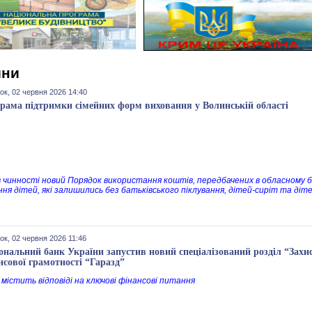
ини
ок, 02 червня 2026 14:40
рама підтримки сімейних форм виховання у Волинській області
 чинності новий Порядок використання коштів
, передбачених в обласному б
ння дітей, які залишились без батьківського піклування, дітей-сиріт та діт
ок, 02 червня 2026 11:46
ональний банк України запустив новий спеціалізований розділ “Захис
нсової грамотності “Гаразд”
 містить відповіді на ключові фінансові питання