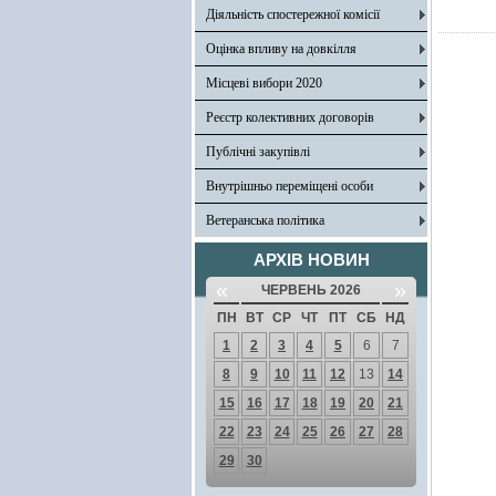
Діяльність спостережної комісії
Оцінка впливу на довкілля
Місцеві вибори 2020
Реєстр колективних договорів
Публічні закупівлі
Внутрішньо переміщені особи
Ветеранська політика
АРХІВ НОВИН
«
»
ЧЕРВЕНЬ 2026
ПН
ВТ
СР
ЧТ
ПТ
СБ
НД
1
2
3
4
5
6
7
8
9
10
11
12
13
14
15
16
17
18
19
20
21
22
23
24
25
26
27
28
29
30