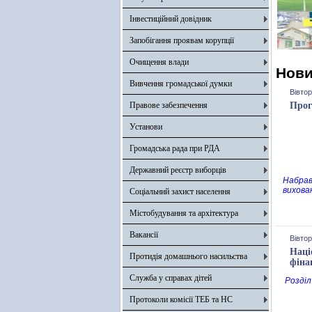
Інвестиційний довідник
Запобігання проявам корупції
Очищення влади
Нов
Вивчення громадської думки
Вівтор
Правове забезпечення
Прог
Установи
Громадська рада при РДА
Державний реєстр виборців
Набрав
вихова
Соціальний захист населення
Містобудування та архітектура
Вакансії
Вівтор
Наці
Протидія домашнього насильства
фіна
Служба у справах дітей
Розділ
Протоколи комісії ТЕБ та НС