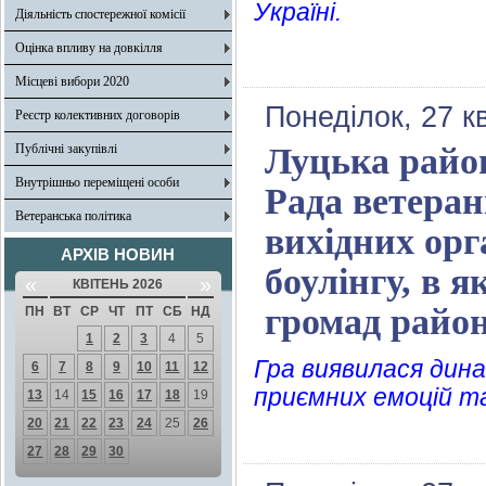
Україні.
Діяльність спостережної комісії
Оцінка впливу на довкілля
Місцеві вибори 2020
Понеділок, 27 к
Реєстр колективних договорів
Публічні закупівлі
Луцька район
Внутрішньо переміщені особи
Рада ветеран
Ветеранська політика
вихідних орг
АРХІВ НОВИН
боулінгу, в 
«
»
КВІТЕНЬ 2026
громад райо
ПН
ВТ
СР
ЧТ
ПТ
СБ
НД
1
2
3
4
5
Гра виявилася дин
6
7
8
9
10
11
12
приємних емоцій т
13
14
15
16
17
18
19
20
21
22
23
24
25
26
27
28
29
30