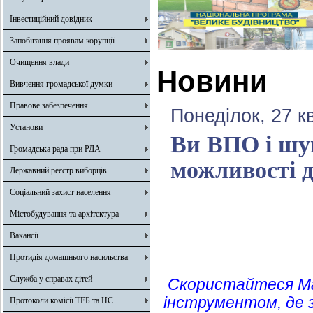
Інвестиційний довідник
Запобігання проявам корупції
Очищення влади
Новини
Вивчення громадської думки
Правове забезпечення
Понеділок, 27 к
Установи
Ви ВПО і шук
Громадська рада при РДА
можливості д
Державний реєстр виборців
Соціальний захист населення
Містобудування та архітектура
Вакансії
Протидія домашнього насильства
Служба у справах дітей
Скористайтеся Ма
інструментом, де з
Протоколи комісії ТЕБ та НС