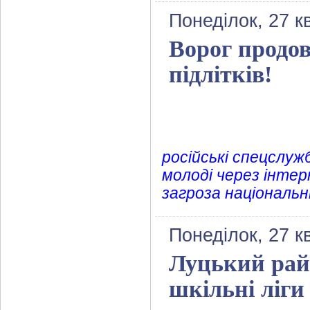
Понеділок, 27 к
Ворог продов
підлітків!
російські спецслуж
молоді через інтер
загроза національні
Понеділок, 27 к
Луцький райо
шкільні лі