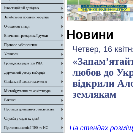
Інвестиційний довідник
Запобігання проявам корупції
Очищення влади
Новини
Вивчення громадської думки
Правове забезпечення
Четвер, 16 квіт
Установи
«Запам’ятайт
Громадська рада при РДА
любов до Укр
Державний реєстр виборців
відкрили Але
Соціальний захист населення
Містобудування та архітектура
землякам
Вакансії
Протидія домашнього насильства
Служба у справах дітей
На стендах розміщ
Протоколи комісії ТЕБ та НС