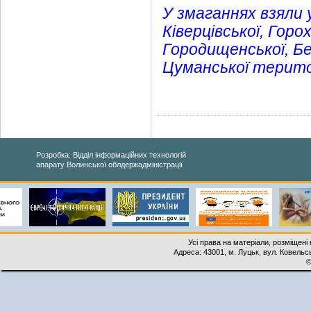
У змаганнях взяли 
Ківерцівської, Горох
Городищенської, Бе
Цуманської терито
Розробка: Відділ інформаційних технологій
апарату Волинської облдержадміністрації
Усі права на матеріали, розміщені 
Адреса: 43001, м. Луцьк, вул. Ковельськ
©