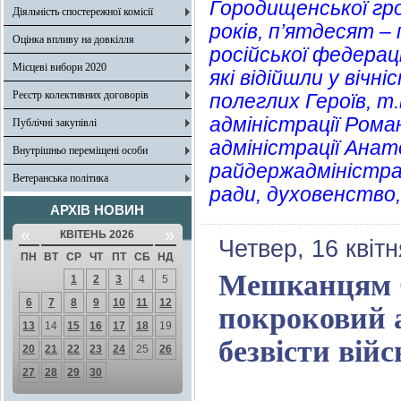
Городищенської гро
Діяльність спостережної комісії
років, п’ятдесят 
Оцінка впливу на довкілля
російської федерац
Місцеві вибори 2020
які відійшли у вічн
Реєстр колективних договорів
полеглих Героїв, т.
адміністрації Рома
Публічні закупівлі
адміністрації Анат
Внутрішньо переміщені особи
райдержадміністрац
Ветеранська політика
ради, духовенство
АРХІВ НОВИН
«
»
КВІТЕНЬ 2026
Четвер, 16 квіт
ПН
ВТ
СР
ЧТ
ПТ
СБ
НД
Мешканцям О
1
2
3
4
5
6
7
8
9
10
11
12
покроковий а
13
14
15
16
17
18
19
безвісти вій
20
21
22
23
24
25
26
27
28
29
30