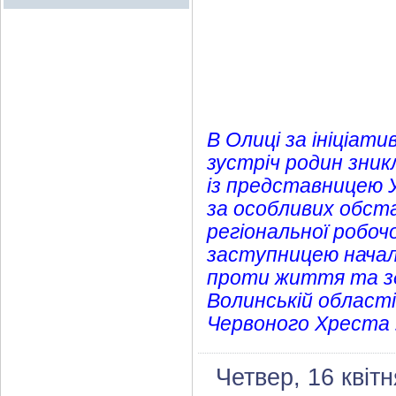
В Олиці за ініціати
зустріч родин зник
із представницею У
за особливих обста
регіональної робоч
заступницею началь
проти життя та здо
Волинській област
Червоного Хреста 
Четвер, 16 квіт