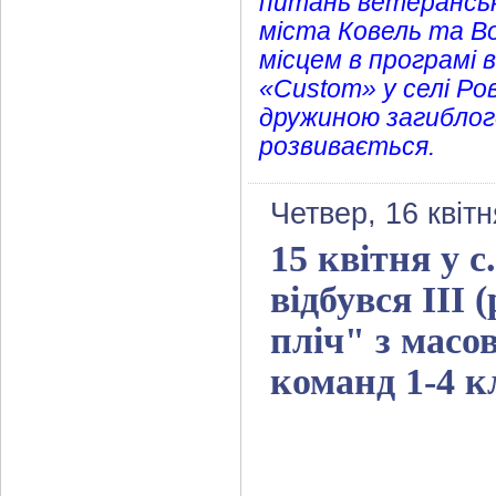
питань ветеранськ
міста Ковель та В
місцем в програмі 
«Сustom» у селі Ро
дружиною загиблого
розвивається.
Четвер, 16 квіт
15 квітня у 
відбувся ІІІ
пліч" з масо
команд 1-4 кл