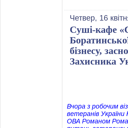
Четвер, 16 квіт
Суші-кафе «С
Боратинської
бізнесу, зас
Захисника У
Вчора з робочим ві
ветеранів України 
ОВА Романом Роман