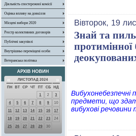
Діяльність спостережної комісії
Оцінка впливу на довкілля
Вівторок, 19 ли
Місцеві вибори 2020
Знай та пил
Реєстр колективних договорів
Публічні закупівлі
протимінної 
Внутрішньо переміщені особи
деокупованих
Ветеранська політика
АРХІВ НОВИН
«
»
ЛИСТОПАД 2024
ПН
ВТ
СР
ЧТ
ПТ
СБ
НД
Вибухонебезпечні п
1
2
3
предмети, що здат
4
5
6
7
8
9
10
вибухові речовини 
11
12
13
14
15
16
17
18
19
20
21
22
23
24
25
26
27
28
29
30