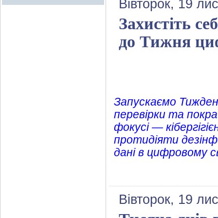
Вівторок, 19 ли
Захистіть се
до Тижня ци
Запускаємо Тижден
перевірки та покра
фокусі — кібергігі
протидіяти дезінф
дані в цифровому св
Вівторок, 19 ли