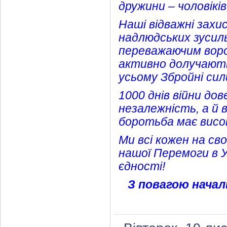
дружини – чоловіків
Наші відважні захи
надлюдських зусиль
переважаючим воро
активно долучають
усьому Збройні сил
1000 днів війни дов
незалежність, а й 
боротьба має високу
Ми всі кожен на св
нашої Перемоги в У
єдності!
З повагою началь