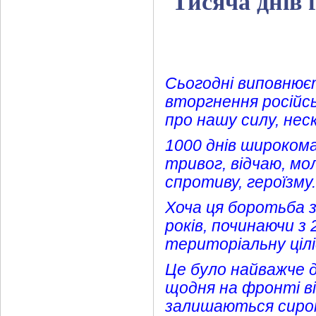
Тисяча днів 
Сьогодні виповнює
вторгнення російсь
про нашу силу, неск
1000 днів широком
тривог, відчаю, мо
спротиву, героїзму
Хоча ця боротьба 
років, починаючи з 
територіальну ціл
Це було найважче д
щодня на фронті ві
залишаються сирот