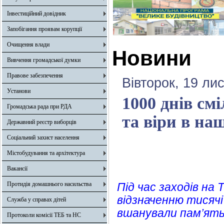
Інвестиційний довідник
Запобігання проявам корупції
Очищення влади
Новини
Вивчення громадської думки
Правове забезпечення
Вівторок, 19 ли
Установи
1000 днів см
Громадська рада при РДА
та віри в на
Державний реєстр виборців
Соціальний захист населення
Містобудування та архітектура
Вакансії
Протидія домашнього насильства
Під час заходів на
відзначенню тисячі
Служба у справах дітей
вшанували пам’ять п
Протоколи комісії ТЕБ та НС