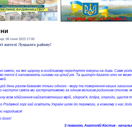
ини
ця, 06 січня 2023 17:00
гі жителі Луцького району!
і свято, на яке щороку в особливому передчутті очікуєш на дива. Саме різдвя
во теплі й наповнюють силами на цілий рік. Та цьогоріч багато хто не може 
імей.
цей день разом бажаємо тільки одного - миру та повернення наших захисників 
що наступні свята ми зустрічатимемо за одним великим родинним столом, як
чу всім здійснення найзаповітніших мрій, здоров’я, добра, злагоди, щастя та
о Різдвяної зорі хай освітить Україні шлях до перемоги, а кожному з нас додас
с народився!
о його!
З повагою, Анатолій Костик - начальн