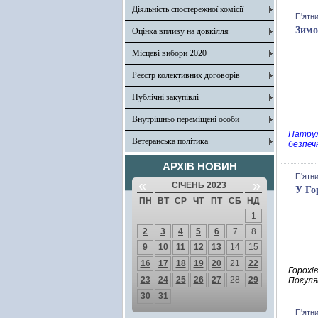
Діяльність спостережної комісії
П'ятни
Зимо
Оцінка впливу на довкілля
Місцеві вибори 2020
Реєстр колективних договорів
Публічні закупівлі
Внутрішньо переміщені особи
Патрул
Ветеранська політика
безпеч
АРХІВ НОВИН
П'ятни
«
»
СІЧЕНЬ 2023
У Го
ПН
ВТ
СР
ЧТ
ПТ
СБ
НД
1
2
3
4
5
6
7
8
9
10
11
12
13
14
15
16
17
18
19
20
21
22
Горохів
23
24
25
26
27
28
29
Погуля
30
31
П'ятни