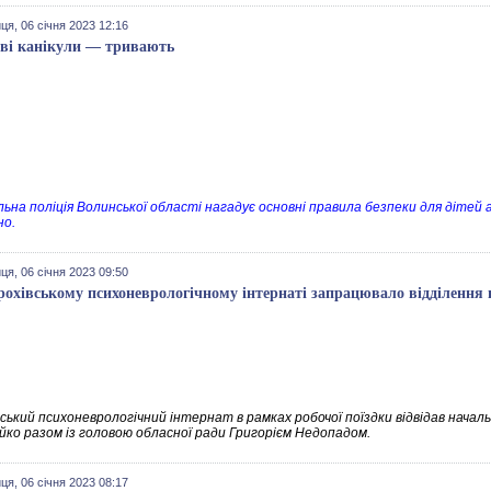
ця, 06 січня 2023 12:16
ві канікули — тривають
ьна поліція Волинської області нагадує основні правила безпеки для дітей 
но.
ця, 06 січня 2023 09:50
рохівському психоневрологічному інтернаті запрацювало відділення 
ський психоневрологічний інтернат в рамках робочої поїздки відвідав началь
йко разом із головою обласної ради Григорієм Недопадом.
ця, 06 січня 2023 08:17