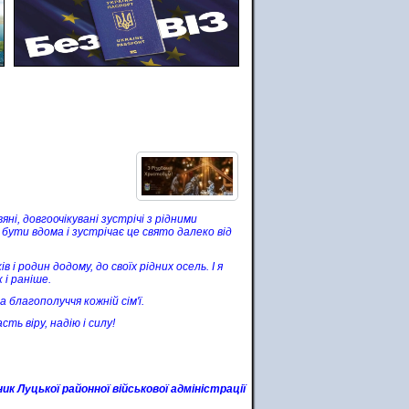
ні, довгоочікувані зустрічі з рідними
бути вдома і зустрічає це свято далеко від
і родин додому, до своїх рідних осель. І я
 і раніше.
 благополуччя кожній сім'ї.
ть віру, надію і силу!
ик Луцької районної військової адміністрації