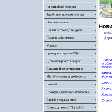
Інвестиційний довідник
Запобігання проявам корупції
Очищення влади
Нов
Вивчення громадської думки
П'ятни
Правове забезпечення
Доро
Установи
Громадська рада при РДА
Сьогодн
Державний реєстр виборців
особли
своїх с
Соціальний захист населення
Тому в 
Містобудування та архітектура
вірю, 
Щиро зи
Вакансії
А світл
Протидія домашнього насильства
Христо
Служба у справах дітей
Славім
Протоколи комісії ТЕБ та НС