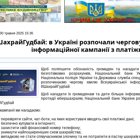
 30 травня 2025 15:36
ахрайГудбай: в Україні розпочали чергов
інформаційної кампанії з платіж
Щоб поліпшити обізнаність громадян та нагадати
безготівкових розрахунків, Національний банк У
Національна поліція України та Державна служба спеці
розпочинаємо чергову хвилю Всеукраїнської інфо
#ШахрайГудбай.
Щоб нагадати їх громадянам та дати більше інформа
протидії кібершахраям, Національний банк України р
йГудбай
 кампанії ми нагадаємо:
 перевіряти сайти, чат-боти, на яких користувачі вводять свої платіжні дані;
 безпечно купувати в інтернеті;
к захистити свій фінансовий номер телефону;
к уникнути найпоширеніших схем шахрайства;
 випадково не стати співучасником злочину та не потрапити в пастку шахраїв 