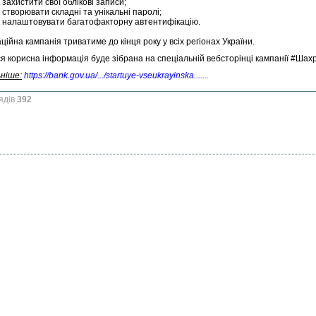
 захистити свої облікові записи;
 створювати складні та унікальні паролі;
к налаштовувати багатофакторну автентифікацію.
ійна кампанія триватиме до кінця року у всіх регіонах України.
ся корисна інформація буде зібрана на спеціальній вебсторінці кампанії #Шах
ніше:
https://bank.gov.ua/.../startuye-vseukrayinska......
.
ядів
392