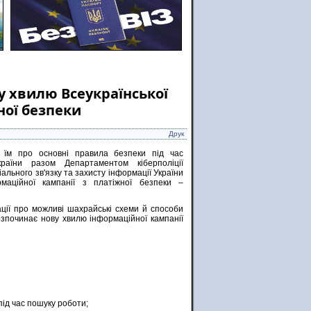
у хвилю Всеукраїнської
ної безпеки
Друк
 їм про основні правила безпеки під час
країни разом Департаментом кіберполіції
ального зв'язку та захисту інформації України
рмаційної кампанії з платіжної безпеки –
ції про можливі шахрайські схеми й способи
озпочинає нову хвилю інформаційної кампанії
під час пошуку роботи;