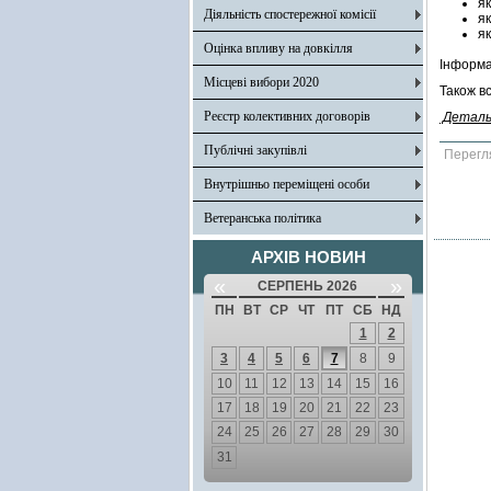
як
Діяльність спостережної комісії
як
я
Оцінка впливу на довкілля
Інформац
Місцеві вибори 2020
Також в
Реєстр колективних договорів
Деталь
Публічні закупівлі
Перегл
Внутрішньо переміщені особи
Ветеранська політика
АРХІВ НОВИН
«
»
СЕРПЕНЬ 2026
ПН
ВТ
СР
ЧТ
ПТ
СБ
НД
1
2
3
4
5
6
7
8
9
10
11
12
13
14
15
16
17
18
19
20
21
22
23
24
25
26
27
28
29
30
31