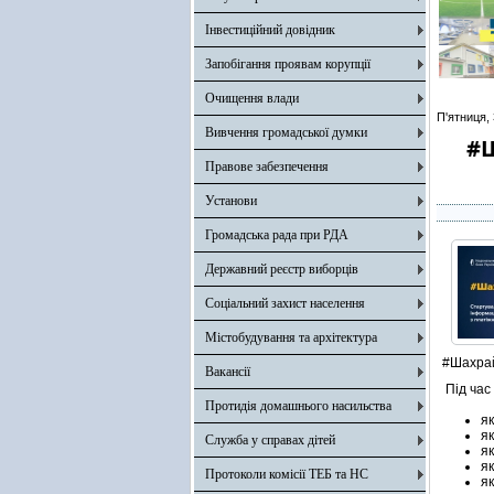
Інвестиційний довідник
Запобігання проявам корупції
Очищення влади
П'ятниця,
Вивчення громадської думки
#Ш
Правове забезпечення
Установи
Громадська рада при РДА
Державний реєстр виборців
Соціальний захист населення
Містобудування та архітектура
#Шахра
Вакансії
Під час
Протидія домашнього насильства
як
як
Служба у справах дітей
я
я
Протоколи комісії ТЕБ та НС
як