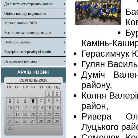
Діяльність спостережної комісії
Ба
Оцінка впливу на довкілля
Ко
Місцеві вибори 2020
Бу
Реєстр колективних договорів
Камінь-Кашир
Публічні закупівлі
Герасимчук Ю
Внутрішньо переміщені особи
Гулян Василь
Ветеранська політика
Думіч Вален
АРХІВ НОВИН
«
»
СЕРПЕНЬ 2026
району,
ПН
ВТ
СР
ЧТ
ПТ
СБ
НД
Колня Валері
1
2
3
4
5
6
7
8
9
район,
10
11
12
13
14
15
16
Ривера Оле
17
18
19
20
21
22
23
24
25
26
27
28
29
30
Луцького рай
31
Семенюк Кос