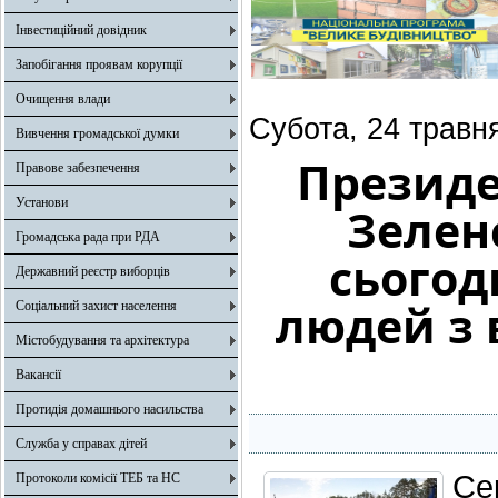
Інвестиційний довідник
Запобігання проявам корупції
Очищення влади
Субота, 24 травн
Вивчення громадської думки
Президе
Правове забезпечення
Установи
Зелен
Громадська рада при РДА
сьогод
Державний реєстр виборців
людей з 
Соціальний захист населення
Містобудування та архітектура
Вакансії
Протидія домашнього насильства
Служба у справах дітей
Се
Протоколи комісії ТЕБ та НС