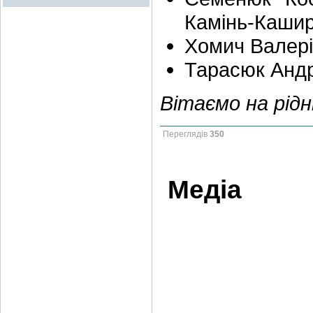
Камінь-Кашир
Хомич Валері
Тарасюк Андр
Вітаємо на рідні
Переглядів
350
Медіа