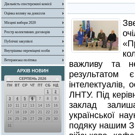
Діяльність спостережної комісії
Оцінка впливу на довкілля
Зв
Місцеві вибори 2020
оч
Реєстр колективних договорів
«П
Публічні закупівлі
Внутрішньо переміщені особи
ко
Ветеранська політика
важливу та не
АРХІВ НОВИН
результатом є
«
»
СЕРПЕНЬ 2026
інтелектуалів, 
ПН
ВТ
СР
ЧТ
ПТ
СБ
НД
1
2
ЛНТУ. Під кері
3
4
5
6
7
8
9
заклад залиш
10
11
12
13
14
15
16
17
18
19
20
21
22
23
української на
24
25
26
27
28
29
30
подяку нашим Зб
31