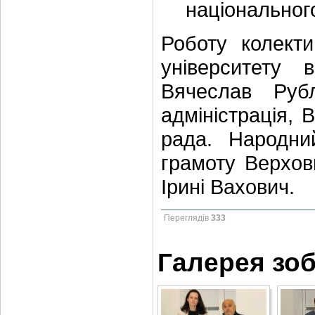
національного
Роботу колекти
університету 
Вячеслав Руб
адміністрація, 
рада. Народни
грамоту Верховн
Ірині Вахович.
Переглядів
333
Галерея зо