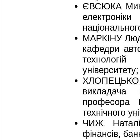
ЄВСЮКА Мико
електроні
національного
МАРКІНУ Люд
кафедри авто
технологій 
університету;
ХЛОПЕЦЬКОГ
викладача 
професора Г
технічного ун
ЧИЖ Наталі
фінансів, бан