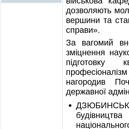
військова каф
дозволяють мол
вершини та ста
справи».
За вагомий вне
зміцнення науко
підготовку к
професіоналізм 
нагородив По
державної адміні
ДЗЮБИНСЬКУ 
будівництв
національного