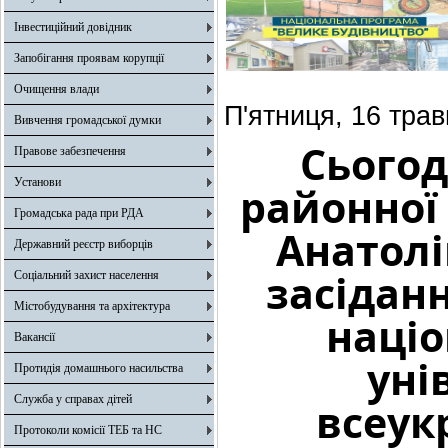
Інвестиційний довідник
Запобігання проявам корупції
Очищення влади
П'ятниця, 16 трав
Вивчення громадської думки
Сьогод
Правове забезпечення
Установи
районної 
Громадська рада при РДА
Анатолі
Державний реєстр виборців
засідан
Соціальний захист населення
Містобудування та архітектура
націо
Вакансії
уні
Протидія домашнього насильства
Служба у справах дітей
всеук
Протоколи комісії ТЕБ та НС