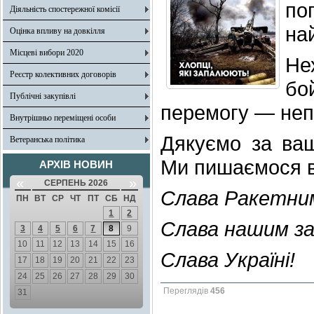
по
Діяльність спостережної комісії
на
Оцінка впливу на довкілля
Місцеві вибори 2020
Не
Реєстр колективних договорів
бо
Публічні закупівлі
перемогу — неп
Внутрішньо переміщені особи
Дякуємо за вашу
Ветеранська політика
Ми пишаємося в
АРХІВ НОВИН
«
»
СЕРПЕНЬ 2026
Cлава Ракетним
ПН
ВТ
СР
ЧТ
ПТ
СБ
НД
1
2
Слава нашим з
3
4
5
6
7
8
9
10
11
12
13
14
15
16
Слава Україні!
17
18
19
20
21
22
23
24
25
26
27
28
29
30
Переглядів
456
31