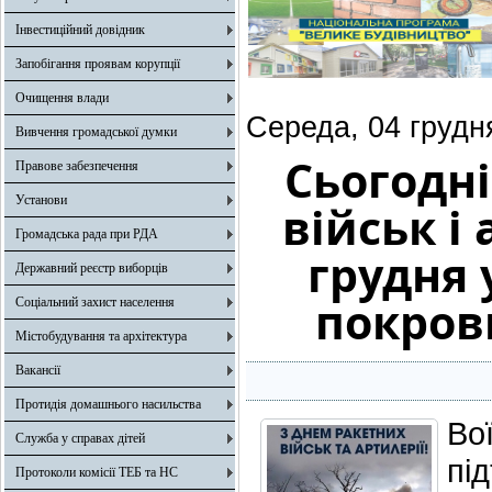
Інвестиційний довідник
Запобігання проявам корупції
Очищення влади
Середа, 04 грудн
Вивчення громадської думки
Сьогодн
Правове забезпечення
Установи
військ і
Громадська рада при РДА
грудня 
Державний реєстр виборців
покров
Соціальний захист населення
Містобудування та архітектура
Вакансії
Протидія домашнього насильства
Во
Служба у справах дітей
пі
Протоколи комісії ТЕБ та НС