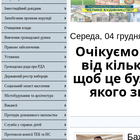
Інвестиційний довідник
Запобігання проявам корупції
Очищення влади
Середа, 04 грудн
Вивчення громадської думки
Очікуємо 
Правове забезпечення
Установи
від кіль
Громадська рада при РДА
щоб це бу
Державний реєстр виборців
якого з
Соціальний захист населення
Містобудування та архітектура
Вакансії
Протидія домашнього насильства
Служба у справах дітей
Ба
Протоколи комісії ТЕБ та НС