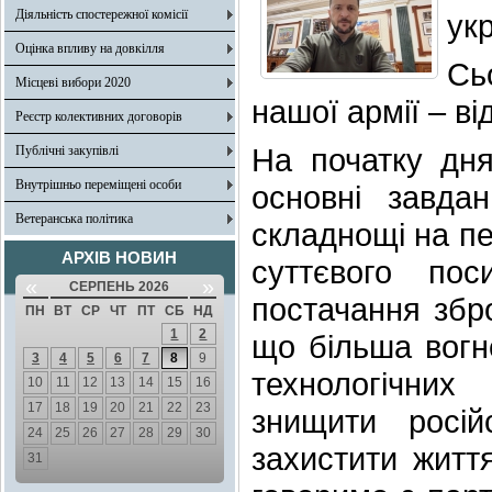
Діяльність спостережної комісії
укр
Оцінка впливу на довкілля
Сь
Місцеві вибори 2020
нашої армії – ві
Реєстр колективних договорів
На початку дня
Публічні закупівлі
Внутрішньо переміщені особи
основні завдан
Ветеранська політика
складнощі на пе
АРХІВ НОВИН
суттєвого пос
«
»
СЕРПЕНЬ 2026
постачання збро
ПН
ВТ
СР
ЧТ
ПТ
СБ
НД
1
2
що більша вогн
3
4
5
6
7
8
9
технологічни
10
11
12
13
14
15
16
17
18
19
20
21
22
23
знищити росій
24
25
26
27
28
29
30
захистити житт
31