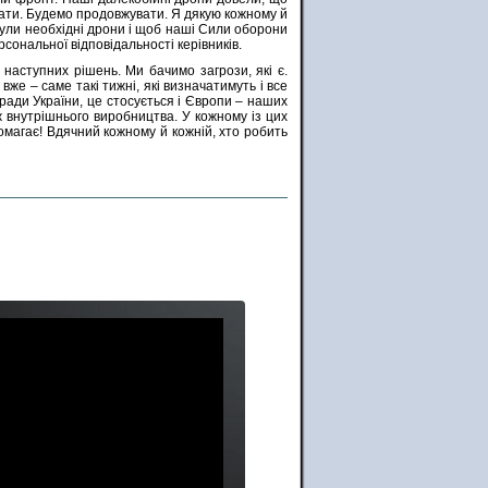
ати. Будемо продовжувати. Я дякую кожному й
 були необхідні дрони і щоб наші Сили оборони
сональної відповідальності керівників.
 наступних рішень. Ми бачимо загрози, які є.
же – саме такі тижні, які визначатимуть і все
заради України, це стосується і Європи – наших
ж внутрішнього виробництва. У кожному із цих
омагає! Вдячний кожному й кожній, хто робить