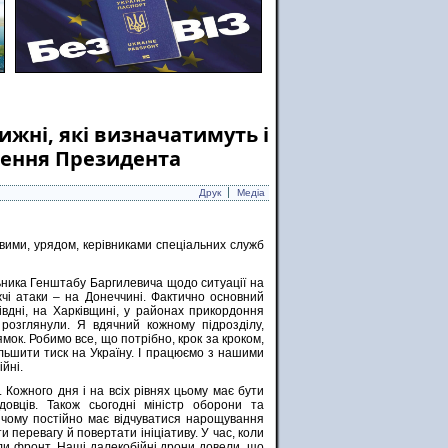
ижні, які визначатимуть і
ернення Президента
Друк
Медіа
вими, урядом, керівниками спеціальних служб
ьника Генштабу Баргилевича щодо ситуації на
чі атаки – на Донеччині. Фактично основний
івдні, на Харківщині, у районах прикордоння
 розглянули. Я вдячний кожному підрозділу,
мок. Робимо все, що потрібно, крок за кроком,
ільшити тиск на Україну. І працюємо з нашими
йні.
 Кожного дня і на всіх рівнях цьому має бути
овців. Також сьогодні міністр оборони та
у чому постійно має відчуватися нарощування
и перевагу й повертати ініціативу. У час, коли
ли фронт. Наші далекобійні дрони довели, що