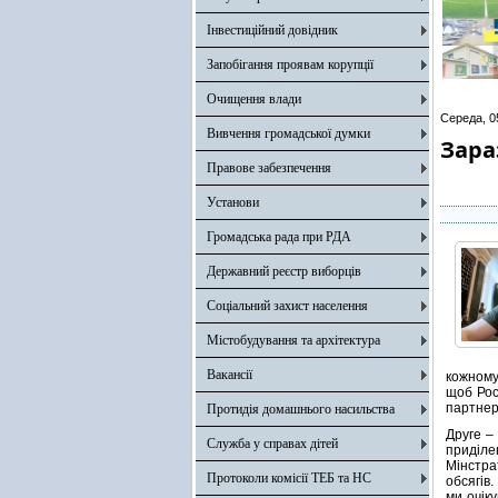
Інвестиційний довідник
Запобігання проявам корупції
Очищення влади
Середа, 0
Вивчення громадської думки
Зара
Правове забезпечення
Установи
Громадська рада при РДА
Державний реєстр виборців
Соціальний захист населення
Містобудування та архітектура
Вакансії
кожному
щоб Рос
партнер
Протидія домашнього насильства
Друге –
Служба у справах дітей
приділе
Мінстра
Протоколи комісії ТЕБ та НС
обсягів.
ми очік