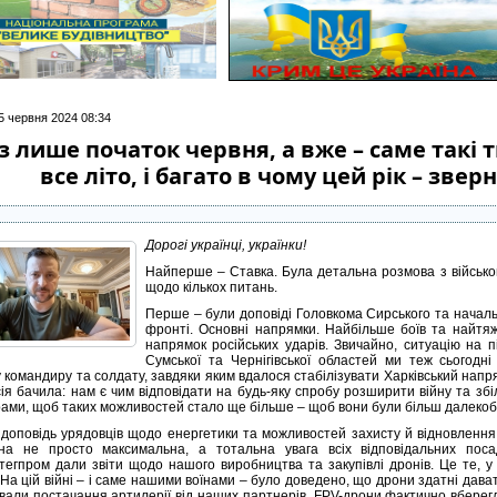
5 червня 2024 08:34
з лише початок червня, а вже – саме такі т
все літо, і багато в чому цей рік – зв
Дорогі українці, українки!
Найперше – Ставка. Була детальна розмова з військо
щодо кількох питань.
Перше – були доповіді Головкома Сирського та начал
фронті. Основні напрямки. Найбільше боїв та найтяж
напрямок російських ударів. Звичайно, ситуацію на п
Сумської та Чернігівської областей ми теж сьогодні
 командиру та солдату, завдяки яким вдалося стабілізувати Харківський напря
ія бачила: нам є чим відповідати на будь-яку спробу розширити війну та зб
ами, щоб таких можливостей стало ще більше – щоб вони були більш далекобі
 доповідь урядовців щодо енергетики та можливостей захисту й відновлення.
на не просто максимальна, а тотальна увага всіх відповідальних посад
тегпром дали звіти щодо нашого виробництва та закупівлі дронів. Це те, 
 На цій війні – і саме нашими воїнами – було доведено, що дрони здатні дават
ували постачання артилерії від наших партнерів, FPV-дрони фактично вберег