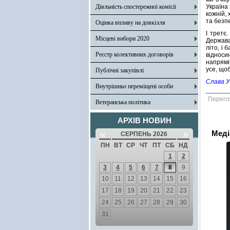
Діяльність спостережної комісії
Україна
кожній,
та безп
Оцінка впливу на довкілля
І третє
Місцеві вибори 2020
Держава
літо, і 
Реєстр колективних договорів
відноси
напрямі
усе, що
Публічні закупівлі
Слава У
Внутрішньо переміщені особи
Перегл
Ветеранська політика
АРХІВ НОВИН
«
»
Меді
СЕРПЕНЬ 2026
ПН
ВТ
СР
ЧТ
ПТ
СБ
НД
1
2
3
4
5
6
7
8
9
10
11
12
13
14
15
16
17
18
19
20
21
22
23
24
25
26
27
28
29
30
31