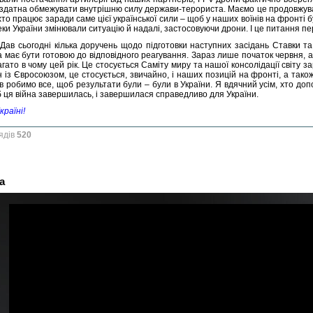
 здатна обмежувати внутрішню силу держави-терориста. Маємо це продовжув
 хто працює заради саме цієї української сили – щоб у наших воїнів на фронті
еки України змінювали ситуацію й надалі, застосовуючи дрони. І це питання пер
. Дав сьогодні кілька доручень щодо підготовки наступних засідань Ставки та
 має бути готовою до відповідного реагування. Зараз лише початок червня, а в
багато в чому цей рік. Це стосується Саміту миру та нашої консолідації світу 
н із Євросоюзом, це стосується, звичайно, і наших позицій на фронті, а тако
в робимо все, щоб результати були – були в України. Я вдячний усім, хто доп
б ця війна завершилась, і завершилася справедливо для України.
країні!
ядів
520
а