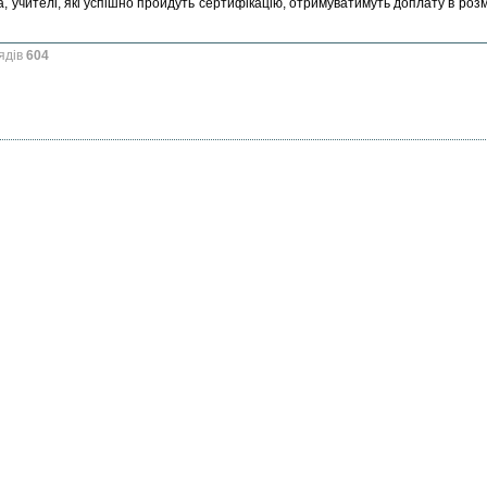
а, учителі, які успішно пройдуть сертифікацію, отримуватимуть доплату в роз
ядів
604