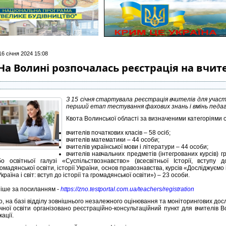
16 січня 2024 15:08
На Волині розпочалась реєстрація на вчит
З 15 січня стартувала реєстрація вчителів для участі
перший етап тестування фахових знань і вмінь педаго
Квота Волинської області за визначеними категоріями с
вчителів початкових класів – 58 осіб;
вчителів математики – 44 особи;
вчителів української мови і літератури – 44 особи;
вчителів навчальних предметів (інтегрованих курсів) гр
бо освітньої галузі «Суспільствознавство» (всесвітньої Історії, вступу д
омадянської освіти, історії України, основ правознавства, курсів «Досліджуємо іс
країна і світ: вступ до історії та громадянської освіти») – 23 особи.
іше за посиланням -
https://zno.testportal.com.ua/teachers/registration
го, на базі відділу зовнішнього незалежного оцінювання та моніторингових до
ічної освіти організовано реєстраційно-консультаційний пункт для вчителів В
ації.