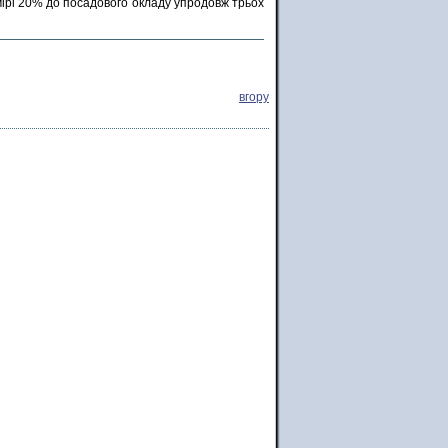
мірі 20% до посадового окладу упродовж трьох
вгору