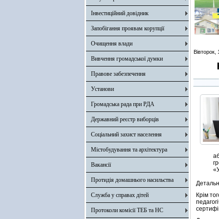
Інвестиційний довідник
Запобігання проявам корупції
Очищення влади
Вівторок, 
Вивчення громадської думки
Правове забезпечення
Установи
Громадська рада при РДА
Державний реєстр виборців
Соціальний захист населення
Містобудування та архітектура
а
гр
Вакансії
«У
Протидія домашнього насильства
Детальн
Служба у справах дітей
Крім то
педагог
сертифік
Протоколи комісії ТЕБ та НС