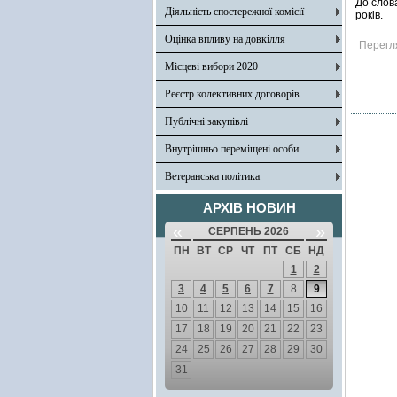
До слов
Діяльність спостережної комісії
років.
Оцінка впливу на довкілля
Перегл
Місцеві вибори 2020
Реєстр колективних договорів
Публічні закупівлі
Внутрішньо переміщені особи
Ветеранська політика
АРХІВ НОВИН
«
»
СЕРПЕНЬ 2026
ПН
ВТ
СР
ЧТ
ПТ
СБ
НД
1
2
3
4
5
6
7
8
9
10
11
12
13
14
15
16
17
18
19
20
21
22
23
24
25
26
27
28
29
30
31