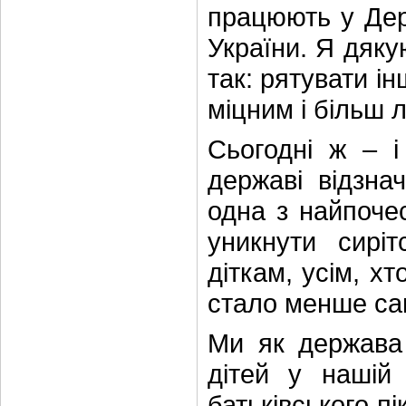
працюють у Дер
України. Я дяку
так: рятувати і
міцним і більш 
Сьогодні ж – і
державі відзна
одна з найпочес
уникнути сиріт
діткам, усім, х
стало менше сам
Ми як держава
дітей у нашій 
батьківського п