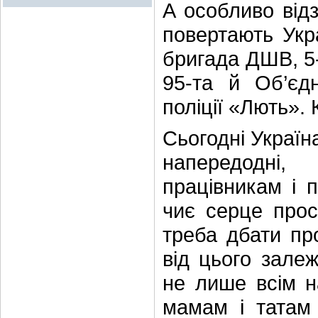
А особливо відз
повертають Укра
бригада ДШВ, 5
95-та й Об’єд
поліції «Лють». 
Сьогодні Україна
напередодні,
працівникам і 
чиє серце прос
треба дбати пр
від цього залеж
не лише всім н
мамам і татам х