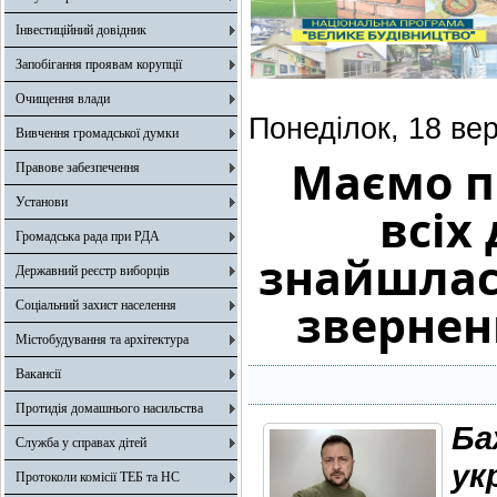
Інвестиційний довідник
Запобігання проявам корупції
Очищення влади
Понеділок, 18 ве
Вивчення громадської думки
Маємо п
Правове забезпечення
Установи
всіх
Громадська рада при РДА
знайшлася
Державний реєстр виборців
звернен
Соціальний захист населення
Містобудування та архітектура
Вакансії
Протидія домашнього насильства
Ба
Служба у справах дітей
ук
Протоколи комісії ТЕБ та НС