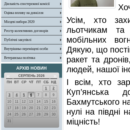
Діяльність спостережної комісії
Хо
Оцінка впливу на довкілля
Усім, хто за
Місцеві вибори 2020
льотчикам та
Реєстр колективних договорів
мобільних вог
Публічні закупівлі
Дякую, що пості
Внутрішньо переміщені особи
ракет та дронів
Ветеранська політика
людей, нашої ін
АРХІВ НОВИН
«
»
СЕРПЕНЬ 2026
І всім, хто за
ПН
ВТ
СР
ЧТ
ПТ
СБ
НД
1
2
Куп’янська 
3
4
5
6
7
8
9
Бахмутського на
10
11
12
13
14
15
16
17
18
19
20
21
22
23
нулі на півдні 
24
25
26
27
28
29
30
міцність!
31