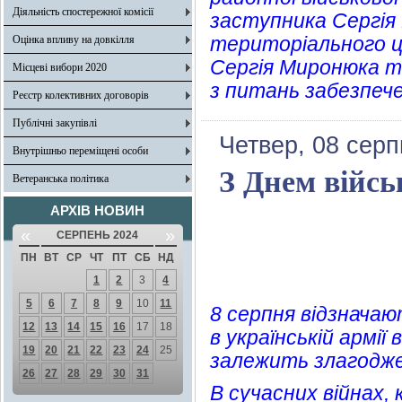
Діяльність спостережної комісії
заступника Сергія
територіального ц
Оцінка впливу на довкілля
Сергія Миронюка т
Місцеві вибори 2020
з питань забезпечен
Реєстр колективних договорів
Публічні закупівлі
Четвер, 08 серп
Внутрішньо переміщені особи
З Днем війсь
Ветеранська політика
АРХІВ НОВИН
«
»
СЕРПЕНЬ 2024
ПН
ВТ
СР
ЧТ
ПТ
СБ
НД
1
2
3
4
5
6
7
8
9
10
11
8 серпня відзначают
12
13
14
15
16
17
18
в українській армії
19
20
21
22
23
24
25
залежить злагоджен
26
27
28
29
30
31
В сучасних війнах