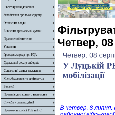
Інвестиційний довідник
Запобігання проявам корупції
Очищення влади
Фільтрува
Вивчення громадської думки
Четвер, 08
Правове забезпечення
Установи
Четвер, 08 серп
Громадська рада при РДА
Державний реєстр виборців
У Луцькій РВ
Соціальний захист населення
мобілізації
Містобудування та архітектура
Вакансії
Протидія домашнього насильства
Служба у справах дітей
В четвер, 8 липня,
Протоколи комісії ТЕБ та НС
районної військово