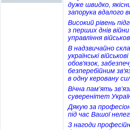
дуже швидко, якісн
запорука вдалого в
Високий рівень під
з перших днів вій
управління військо
В надзвичайно скла
українські військов
обов'язок, забезпе
безперебійним зв'яз
в одну керовану сил
Вічна пам’ять зв’яз
суверенітет Україн
Дякую за професіон
під час Вашої нелег
З нагоди професійн