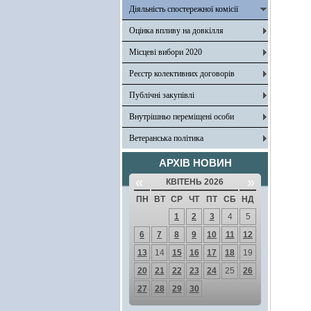
Діяльність спостережної комісії
Оцінка впливу на довкілля
Місцеві вибори 2020
Реєстр колективних договорів
Публічні закупівлі
Внутрішньо переміщені особи
Ветеранська політика
АРХІВ НОВИН
«
»
КВІТЕНЬ 2026
ПН
ВТ
СР
ЧТ
ПТ
СБ
НД
1
2
3
4
5
6
7
8
9
10
11
12
13
14
15
16
17
18
19
20
21
22
23
24
25
26
27
28
29
30