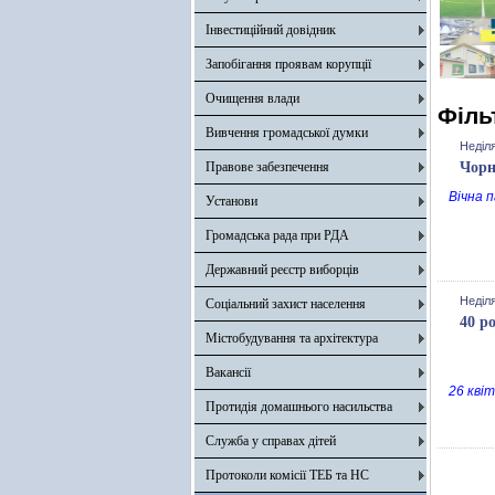
Інвестиційний довідник
Запобігання проявам корупції
Очищення влади
Філь
Вивчення громадської думки
Неділя
Правове забезпечення
Чорн
Вічна 
Установи
Громадська рада при РДА
Державний реєстр виборців
Неділя
Соціальний захист населення
40 р
Містобудування та архітектура
Вакансії
26 кві
Протидія домашнього насильства
Служба у справах дітей
Протоколи комісії ТЕБ та НС