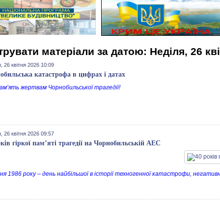
трувати матеріали за датою: Неділя, 26 кв
, 26 квітня 2026 10:09
обильська катастрофа в цифрах і датах
пам’ять жертвам Чорнобильської трагедії!
, 26 квітня 2026 09:57
оків гіркої пам’яті трагедії на Чорнобильській АЕС
тня 1986 року – день найбільшої в історії техногенної катастрофи, негативн