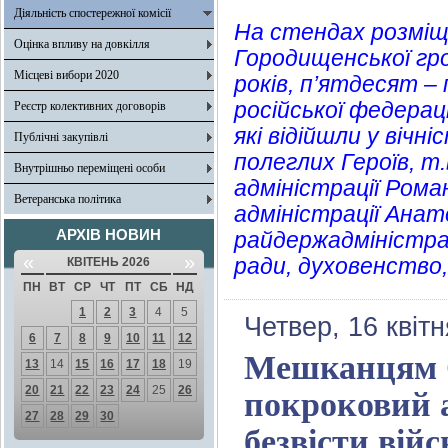
Діяльність спостережної комісії
На стендах розміщ
Оцінка впливу на довкілля
Городищенської гро
Місцеві вибори 2020
років, п’ятдесят 
російської федерац
Реєстр колективних договорів
які відійшли у вічн
Публічні закупівлі
полеглих Героїв, т.
Внутрішньо переміщені особи
адміністрації Рома
Ветеранська політика
адміністрації Анат
АРХІВ НОВИН
райдержадміністрац
«
»
ради, духовенство
КВІТЕНЬ 2026
ПН
ВТ
СР
ЧТ
ПТ
СБ
НД
1
2
3
4
5
Четвер, 16 квіт
6
7
8
9
10
11
12
Мешканцям О
13
14
15
16
17
18
19
20
21
22
23
24
25
26
покроковий а
27
28
29
30
безвісти вій