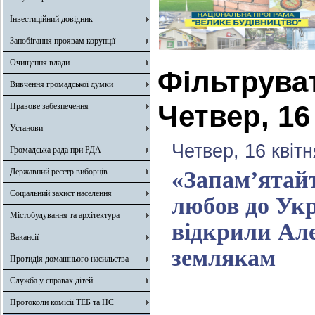
Інвестиційний довідник
Запобігання проявам корупції
Очищення влади
Фільтрува
Вивчення громадської думки
Четвер, 16
Правове забезпечення
Установи
Четвер, 16 квіт
Громадська рада при РДА
Державний реєстр виборців
«Запам’ятайт
Соціальний захист населення
любов до Укр
Містобудування та архітектура
відкрили Але
Вакансії
землякам
Протидія домашнього насильства
Служба у справах дітей
Протоколи комісії ТЕБ та НС