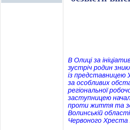
В Олиці за ініціати
зустріч родин зник
із представницею У
за особливих обста
регіональної робоч
заступницею началь
проти життя та здо
Волинській област
Червоного Хреста 