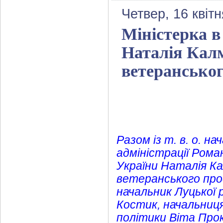
Четвер, 16 квіт
Міністерка в
Наталія Калм
ветерансько
Разом із т. в. о. н
адміністрації Ром
України Наталія Ка
ветеранського про
начальник Луцької 
Костик, начальниця
політики Віта Прок