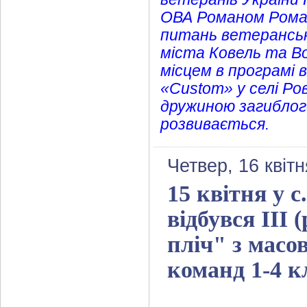
ОВА Романом Роман
питань ветеранськ
міста Ковель та В
місцем в програмі 
«Сustom» у селі Ро
дружиною загиблого
розвивається.
Четвер, 16 квіт
15 квітня у 
відбувся ІІІ
пліч" з масо
команд 1-4 кл