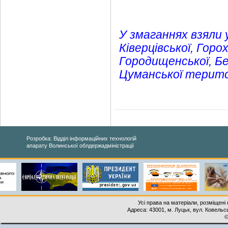
У змаганнях взяли 
Ківерцівської, Горох
Городищенської, Бе
Цуманської терито
Розробка: Відділ інформаційних технологій
апарату Волинської облдержадміністрації
Усі права на матеріали, розміщені 
Адреса: 43001, м. Луцьк, вул. Ковельськ
©