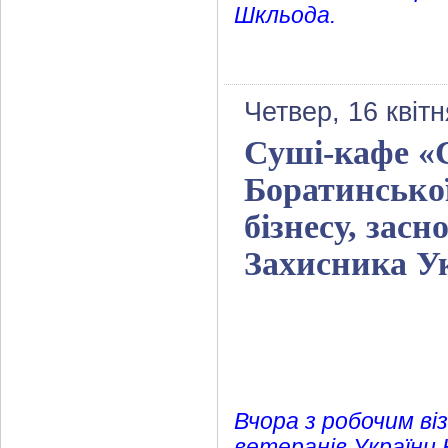
Шкльода.
Четвер, 16 квіт
Суші-кафе «С
Боратинської
бізнесу, зас
Захисника У
Вчора з робочим ві
ветеранів України 