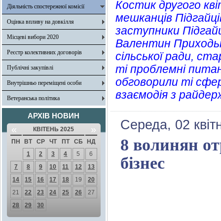
Костик другого кв
Діяльність спостережної комісії
мешканців Підгайці
Оцінка впливу на довкілля
заступники Підгайц
Місцеві вибори 2020
Валентин Приходьк
Реєстр колективних договорів
сільської ради, ст
ті проблемні питан
Публічні закупівлі
обговорили ті сфе
Внутрішньо переміщені особи
взаємодія з райдер
Ветеранська політика
АРХІВ НОВИН
Середа, 02 квіт
«
»
КВІТЕНЬ 2025
8 волинян о
ПН
ВТ
СР
ЧТ
ПТ
СБ
НД
1
2
3
4
5
6
бізнес
7
8
9
10
11
12
13
14
15
16
17
18
19
20
21
22
23
24
25
26
27
28
29
30