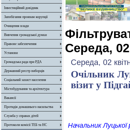
Інвестиційний довідник
Запобігання проявам корупції
Очищення влади
Фільтрува
Вивчення громадської думки
Середа, 02
Правове забезпечення
Установи
Середа, 02 квіт
Громадська рада при РДА
Державний реєстр виборців
Очільник Лу
Соціальний захист населення
візит у Підг
Містобудування та архітектура
Вакансії
Протидія домашнього насильства
Служба у справах дітей
Начальник Луцької 
Протоколи комісії ТЕБ та НС