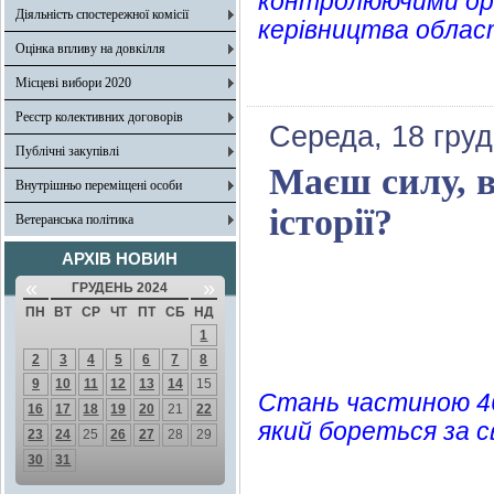
контролюючими орг
Діяльність спостережної комісії
керівництва област
Оцінка впливу на довкілля
Місцеві вибори 2020
Реєстр колективних договорів
Середа, 18 груд
Публічні закупівлі
Маєш силу, в
Внутрішньо переміщені особи
історії?
Ветеранська політика
АРХІВ НОВИН
«
»
ГРУДЕНЬ 2024
ПН
ВТ
СР
ЧТ
ПТ
СБ
НД
1
2
3
4
5
6
7
8
9
10
11
12
13
14
15
Стань частиною 46 
16
17
18
19
20
21
22
який бореться за с
23
24
25
26
27
28
29
30
31