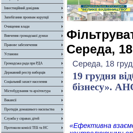
Інвестиційний довідник
Запобігання проявам корупції
Очищення влади
Фільтрува
Вивчення громадської думки
Середа, 18
Правове забезпечення
Установи
Середа, 18 груд
Громадська рада при РДА
Державний реєстр виборців
19 грудня ві
Соціальний захист населення
бізнесу». А
Містобудування та архітектура
Вакансії
Протидія домашнього насильства
Служба у справах дітей
«Ефективна взаємо
Протоколи комісії ТЕБ та НС