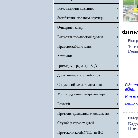
Інвестиційний довідник
Запобігання проявам корупції
Очищення влади
Філь
Вивчення громадської думки
Вівтор
Правове забезпечення
10 г
Рома
Установи
Громадська рада при РДА
Державний реєстр виборців
Соціальний захист населення
Від пе
війни.
Містобудування та архітектура
Велика
Вакансії
Міцног
Протидія домашнього насильства
Вівтор
Служба у справах дітей
Кадр
През
Протоколи комісії ТЕБ та НС