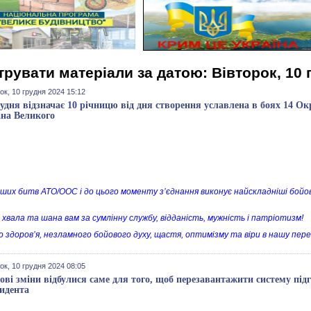
трувати матеріали за датою: Вівторок, 10 
ок, 10 грудня 2024 15:12
рудня відзначає 10 річницю від дня створення уславлена в боях 14 Ок
на Великого
рших битв АТО/ООС і до цього моменту з’єднання виконує найскладніші бойов
 хвала та шана вам за сумлінну службу, відданість, мужність і патріотизм!
о здоров’я, незламного бойового духу, щастя, оптимізму та віри в нашу пере
ок, 10 грудня 2024 08:05
ові зміни відбулися саме для того, щоб перезавантажити систему під
идента