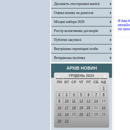
Діяльність спостережної комісії
Оцінка впливу на довкілля
Я дав 
Місцеві вибори 2020
негайн
на орга
Реєстр колективних договорів
Публічні закупівлі
Внутрішньо переміщені особи
Ветеранська політика
АРХІВ НОВИН
«
»
ГРУДЕНЬ 2024
ПН
ВТ
СР
ЧТ
ПТ
СБ
НД
1
2
3
4
5
6
7
8
9
10
11
12
13
14
15
16
17
18
19
20
21
22
23
24
25
26
27
28
29
30
31